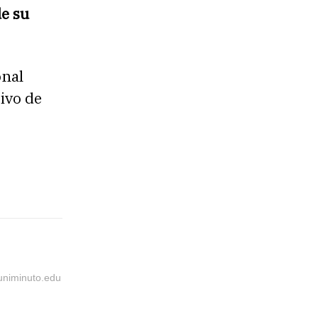
de su
onal
ivo de
@uniminuto.edu