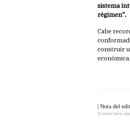
sistema in
régimen
“.
Cabe recor
conformado 
construir u
económica, 
| Nota del edi
Si usted tiene al