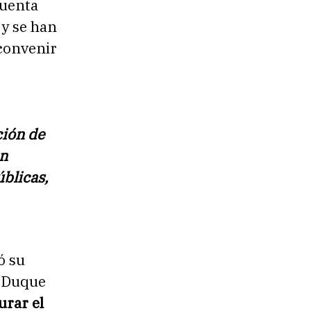
cuenta
 y se han
convenir
ción de
un
blicas,
ó su
e Duque
urar el