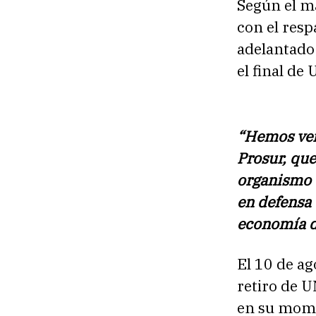
Según el m
con el resp
adelantado
el final d
“Hemos veni
Prosur, qu
organismo d
en defensa 
economía 
El 10 de a
retiro de U
en su mom