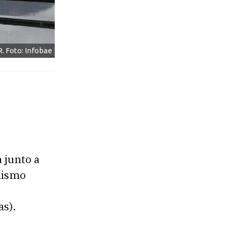
. Foto: Infobae
 junto a
anismo
s).