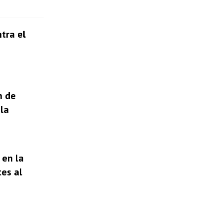
tra el
n de
la
 en la
tes al