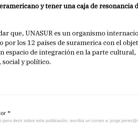
teramericano y tener una caja de resonancia 
dar que, UNASUR es un organismo internaci
por los 12 países de suramerica con el objet
n espacio de integración en la parte cultural,
social y político.
tor *
go para decir sobre esta publicación, escriba un correo a: jorge.perez