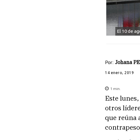
El 10 de a
Por:
Johana P
14 enero, 2019
1
min.
Este lunes,
otros líder
que reúna a
contrapeso