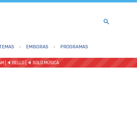
TEMAS
EMISORAS
PROGRAMAS
AM
| 🔈 BELLO
|
🔈 SOLO MÚSICA