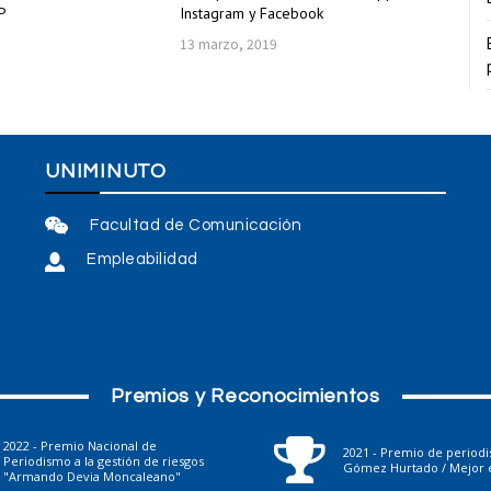
P
Instagram y Facebook
13 marzo, 2019
UNIMINUTO
Facultad de Comunicación
Empleabilidad
Premios y Reconocimientos
2022 - Premio Nacional de
2021 - Premio de period
Periodismo a la gestión de riesgos
Gómez Hurtado / Mejor e
"Armando Devia Moncaleano"