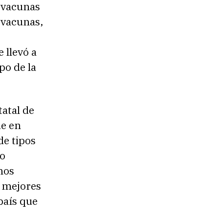
 vacunas
 vacunas,
 llevó a
po de la
atal de
de en
de tipos
vo
mos
s mejores
país que