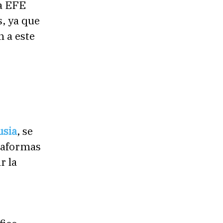
ia EFE
, ya que
 a este
usia
, se
ataformas
r la