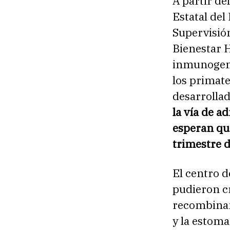
A partir de
Estatal del
Supervisió
Bienestar 
inmunogeni
los primate
desarrolla
la vía de a
esperan que
trimestre 
El centro d
pudieron cr
recombinan
y la estoma