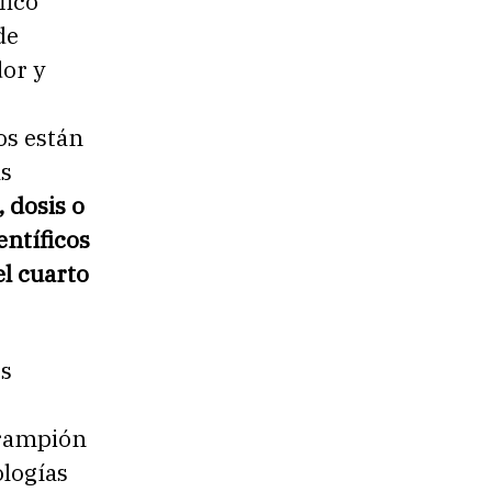
fico
de
or y
os están
as
 dosis o
entíficos
el cuarto
es
arampión
ologías