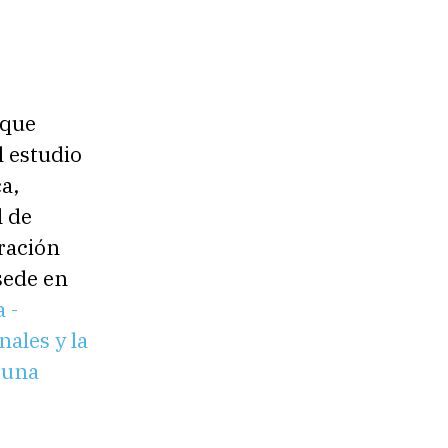
 que
l estudio
a,
l de
oración
sede en
 -
ales y la
“una