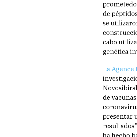
prometedor
de péptidos
se utilizar
construcció
cabo utiliz
genética in
La Agence 
investigaci
Novosibirsk
de vacunas
coronavirus
presentar 
resultados”
ha hecho b