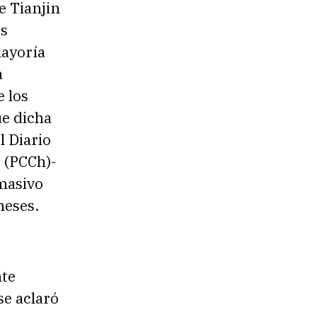
e Tianjin
os
mayoría
a
 los
ue dicha
l Diario
o (PCCh)-
 masivo
meses.
nte
se aclaró