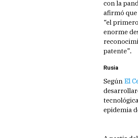
con la pan
afirmó que 
“el primero
enorme desa
reconocimi
patente”.
Rusia
Según
El C
desarrolla
tecnológica
epidemia d