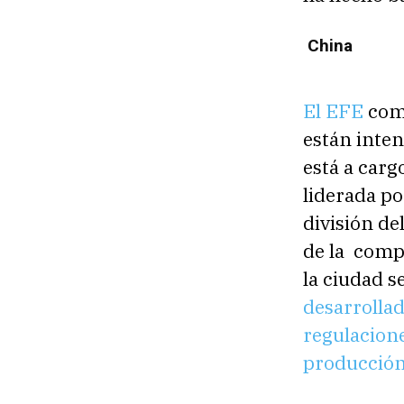
China
El EFE
com
están inten
está a carg
liderada po
división de
de la comp
la ciudad s
desarrollad
regulacione
producción 