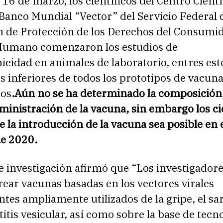
l 16 de marzo, los científicos del Centro Cientí
 Banco Mundial “Vector” del Servicio Federal 
n de Protección de los Derechos del Consumid
Humano comenzaron los estudios de
cidad en animales de laboratorio, entres est
s inferiores de todos los prototipos de vacun
dos
.Aún no se ha determinado la composición,
dministración de la vacuna, sin embargo los ci
 la introducción de la vacuna sea posible en 
de 2020.
e investigación afirmó que “Los investigador
ear vacunas basadas en los vectores virales
tes ampliamente utilizados de la gripe, el s
titis vesicular, así como sobre la base de tecn