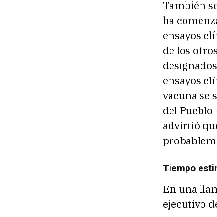
También se
ha comenza
ensayos clí
de los otro
designados
ensayos clí
vacuna se s
del Pueblo 
advirtió qu
probableme
Tiempo estim
En una lla
ejecutivo d