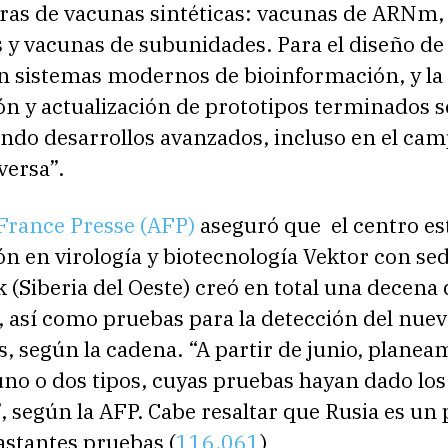
as de vacunas sintéticas: vacunas de ARNm,
 y vacunas de subunidades. Para el diseño de
on sistemas modernos de bioinformación, y la
n y actualización de prototipos terminados se
ando desarrollos avanzados, incluso en el cam
versa”.
France Presse (AFP)
aseguró que el centro est
ón en virología y biotecnología Vektor con se
 (Siberia del Oeste) creó en total una decena 
, así como pruebas para la detección del nue
, según la cadena. “A partir de junio, planea
uno o dos tipos, cuyas pruebas hayan dado lo
, según la AFP. Cabe resaltar que Rusia es un 
astantes pruebas (
116.061
)