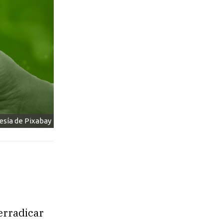
esía de Pixabay
erradicar