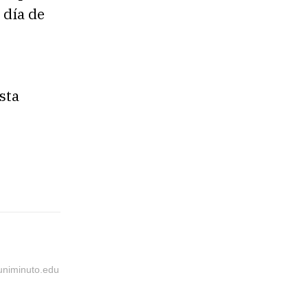
 día de
sta
@uniminuto.edu