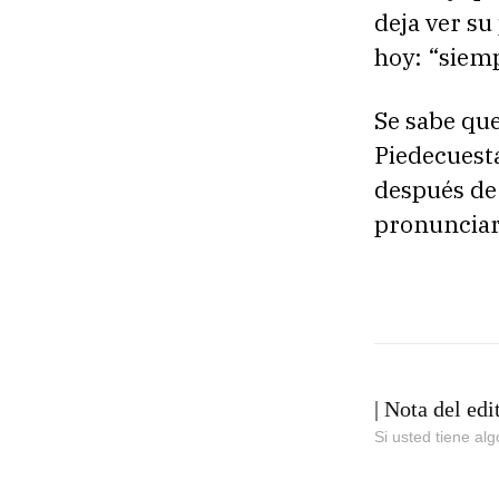
deja ver su
hoy: “siemp
Se sabe que
Piedecuesta
después de 
pronunciar
| Nota del edi
Si usted tiene al