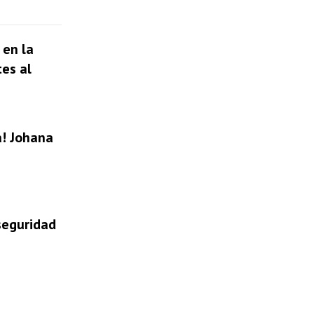
 en la
tes al
a! Johana
 seguridad