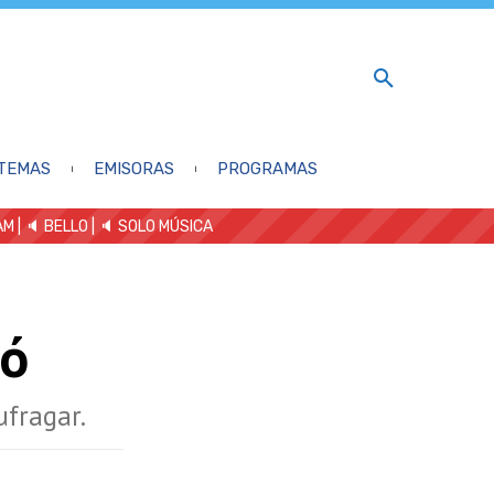
TEMAS
EMISORAS
PROGRAMAS
AM
| 🔈 BELLO
|
🔈 SOLO MÚSICA
tó
ufragar.