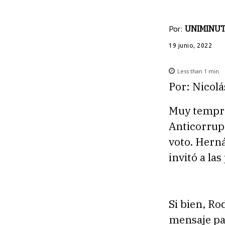
Por:
UNIMINUT
19 junio, 2022
Less than 1
min.
Por: Nicol
Muy tempran
Anticorrupc
voto. Hern
invitó a la
Si bien, Ro
mensaje par