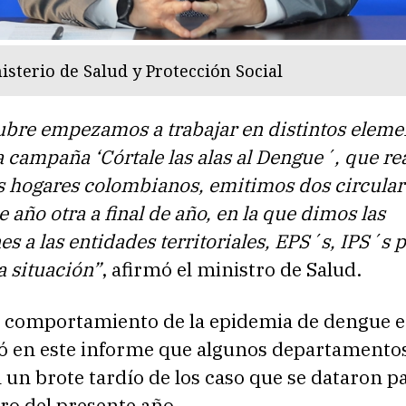
isterio de Salud y Protección Social
ubre empezamos a trabajar en distintos eleme
 campaña ‘Córtale las alas al Dengue´, que r
los hogares colombianos, emitimos dos circular
e año otra a final de año, en la que dimos las
es a las entidades territoriales, EPS´s, IPS´s 
a situación”
, afirmó el ministro de Salud.
l comportamiento de la epidemia de dengue en
ió en este informe que algunos departamento
 un brote tardío de los caso que se dataron pa
ro del presente año.