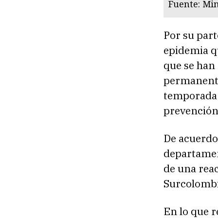
Fuente: Min
Por su part
epidemia qu
que se han 
permanente 
temporada s
prevención
De acuerdo 
departamen
de una reac
Surcolomb
En lo que r