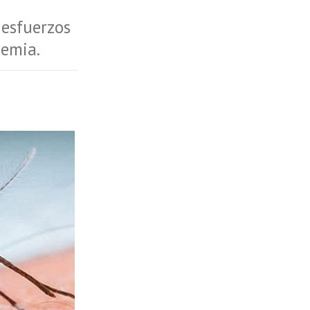
 esfuerzos
demia.