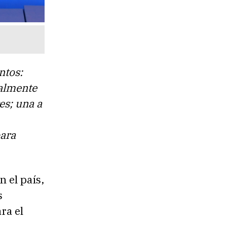
ntos:
ealmente
es; una a
para
 el país,
s
ra el