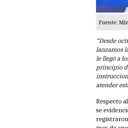
Fuente: Min
“Desde oct
lanzamos la
le llegó a 
principio d
instruccion
atender est
Respecto a
se evidenc
registraron
mes de ene