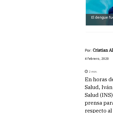
El dengue fu
Por:
Cristian 
4 febrero, 2020
2
min.
En horas d
Salud, Iván
Salud (INS)
prensa para
respecto a