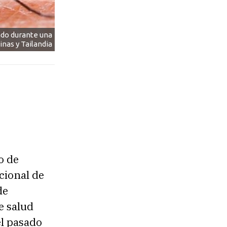
sado durante una
nas y Tailandia
o de
acional de
de
e salud
el pasado