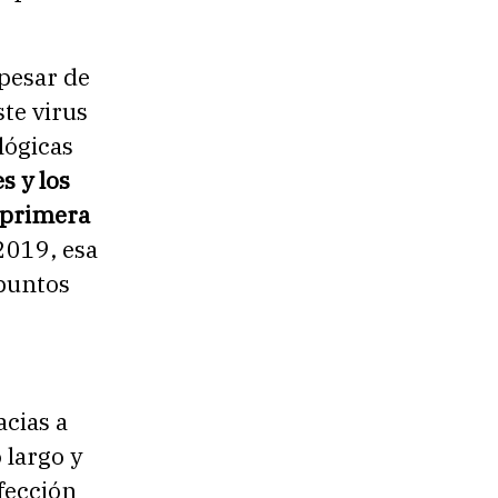
 pesar de
ste virus
lógicas
s y los
 primera
2019, esa
 puntos
acias a
 largo y
nfección