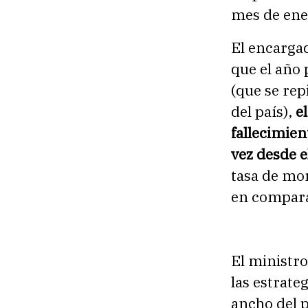
mes de ene
El encargad
que el año 
(que se rep
del país),
e
fallecimien
vez desde 
tasa de mor
en comparac
El ministro
las estrate
ancho del p