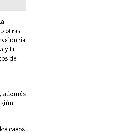
la
o otras
evalencia
 y la
tos de
9, además
egión
les casos