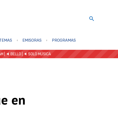
TEMAS
EMISORAS
PROGRAMAS
AM
| 🔈 BELLO
|
🔈 SOLO MÚSICA
ue en