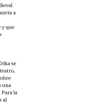
dieval
ancia a
e y que
o-
Erika se
teatro,
sobre
o una
 Para la
s al