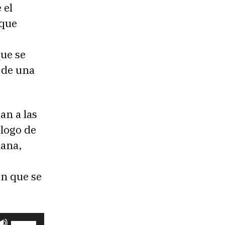
 el
 que
que se
r de una
an a las
ólogo de
mana,
en que se
U