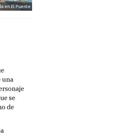
a en El Puente
ue
e una
ersonaje
que se
mo de
ba