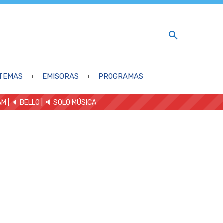
TEMAS
EMISORAS
PROGRAMAS
AM
| 🔈 BELLO
|
🔈 SOLO MÚSICA