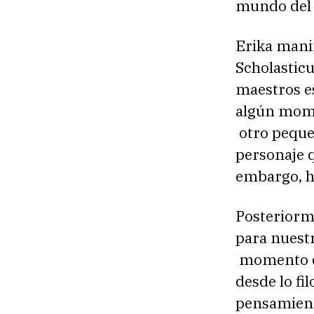
mundo del 
Erika mani
Scholasticu
maestros es
algún mome
otro peque
personaje q
embargo, h
Posteriorme
para nuestr
momento que
desde lo fi
pensamiento