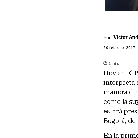
Por:
Victor And
20 febrero, 2017
2
min.
Hoy en El 
interpreta 
manera diná
como la suy
estará pres
Bogotá, de 
En la prim