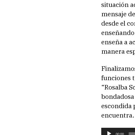
situación a
mensaje de 
desde el co
enseñando a
enseña a ac
manera esp
Finalizamos
funciones 
“Rosalba S
bondadosa 
escondida p
encuentra.
R
00:00