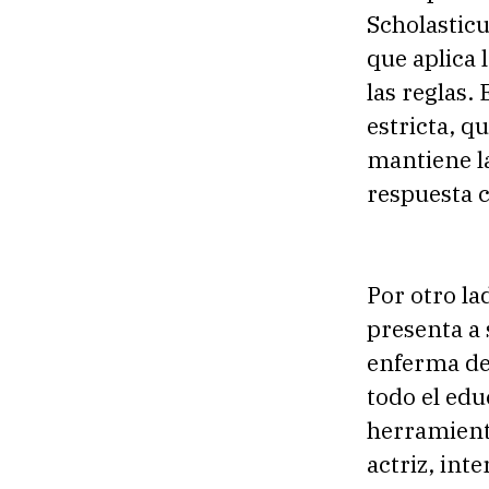
Scholasticu
que aplica 
las reglas.
estricta, q
mantiene l
respuesta c
Por otro la
presenta a 
enferma del
todo el edu
herramienta
actriz, int