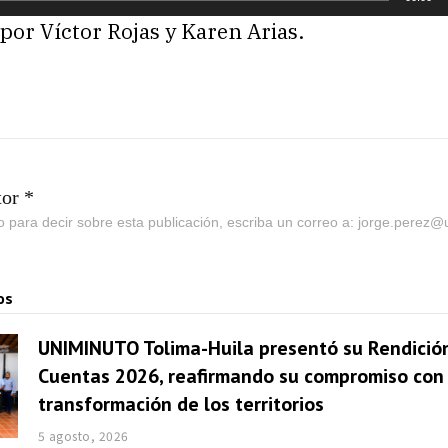
or Víctor Rojas y Karen Arias.
tor *
go para decir sobre esta publicación, escriba un correo a: jorge.perez
os
UNIMINUTO Tolima-Huila presentó su Rendició
Cuentas 2026, reafirmando su compromiso con 
transformación de los territorios
5 agosto, 2026