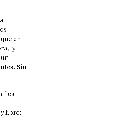
ba
los
 que en
ra, y
 un
ntes. Sin
ifica
y libre;
a