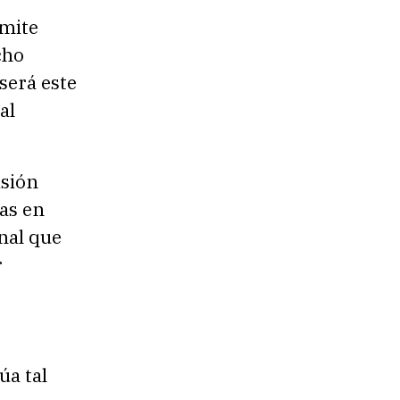
ámite
cho
será este
al
isión
as en
inal que
r
úa tal