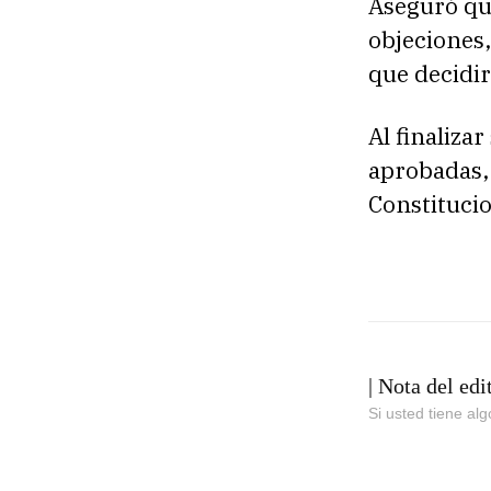
Aseguró qu
objeciones,
que decidir
Al finaliza
aprobadas, 
Constitucio
| Nota del edi
Si usted tiene al