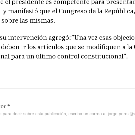
e el presidente es competente para presentar
 y manifestó que el Congreso de la República
 sobre las mismas.
r su intervención agregó:”Una vez esas objeci
deben ir los artículos que se modifiquen a la
nal para un último control constitucional”.
tor *
go para decir sobre esta publicación, escriba un correo a: jorge.perez