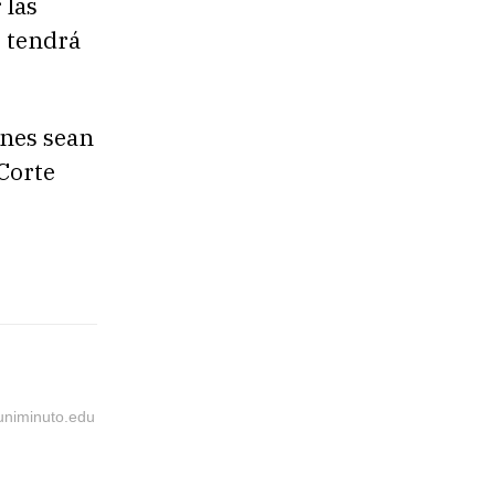
 las
, tendrá
ones sean
 Corte
@uniminuto.edu