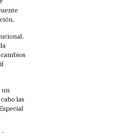
e
cuente
ación.
tucional.
da
s cambios
il
o un
 cabo las
 Especial