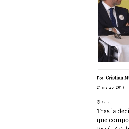
Por:
Cristian
21 marzo, 2019
1
min.
Tras la dec
que compone
Paz (JEP), 