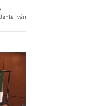
e
idente Iván
.