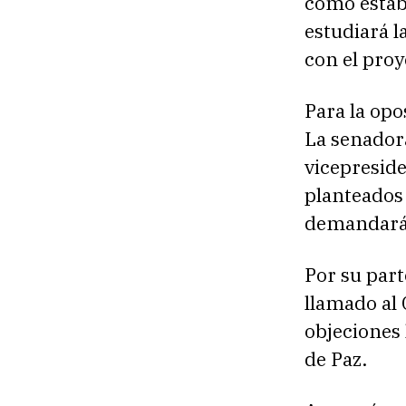
como estab
estudiará l
con el proy
Para la opo
La senadora
vicepresid
planteados 
demandarán
Por su part
llamado al 
objeciones 
de Paz.