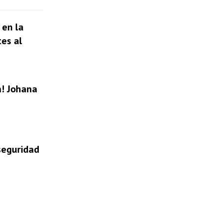
 en la
tes al
a! Johana
 seguridad