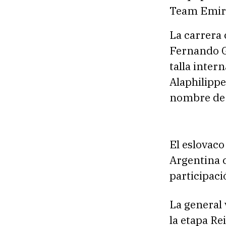
Team Emira
La carrera 
Fernando G
talla inter
Alaphilippe
nombre de 
El eslovaco
Argentina c
participaci
La general 
la etapa Re