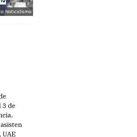
to: Noticiclismo
 de
l 3 de
ncia.
 asisten
l, UAE