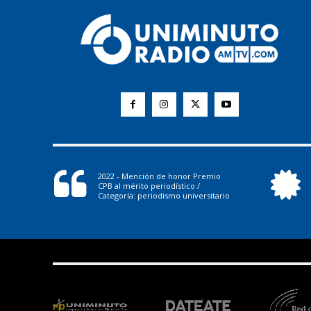
2022 - Mención de honor Premio
CPB al mérito periodístico /
Categoría: periodismo universitario