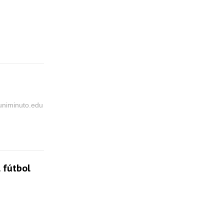
@uniminuto.edu
 fútbol