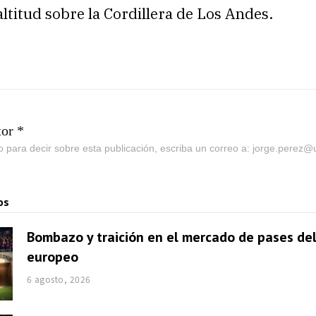
ltitud sobre la Cordillera de Los Andes.
tor *
go para decir sobre esta publicación, escriba un correo a: jorge.perez
os
Bombazo y traición en el mercado de pases del
europeo
6 agosto, 2026