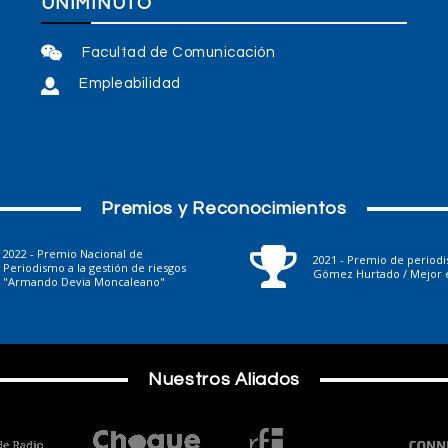
UNIMINUTO
Facultad de Comunicación
Empleabilidad
Premios y Reconocimientos
2022 - Premio Nacional de
2021 - Premio de period
Periodismo a la gestión de riesgos
Gómez Hurtado / Mejor e
"Armando Devia Moncaleano"
Nuestros Aliados