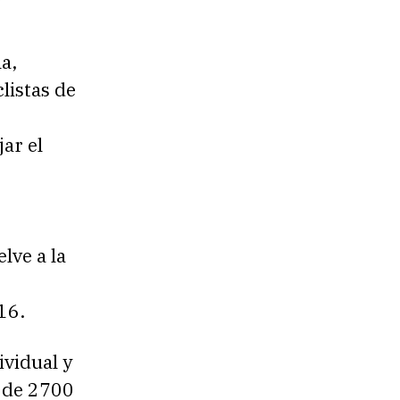
a,
listas de
ar el
lve a la
016.
ividual y
 de 2700