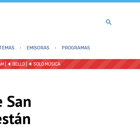
TEMAS
EMISORAS
PROGRAMAS
AM
| 🔈 BELLO
|
🔈 SOLO MÚSICA
e San
están