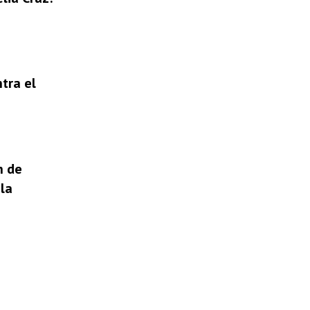
tra el
n de
la