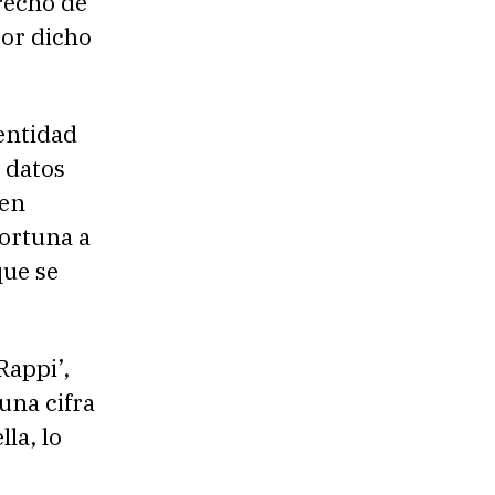
recho de
por dicho
entidad
 datos
ien
portuna a
que se
Rappi’,
una cifra
la, lo