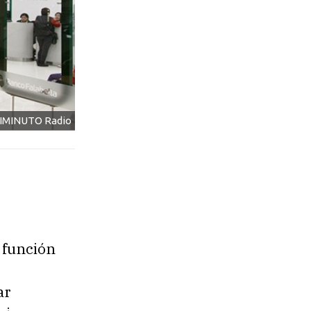
NIMINUTO Radio
a función
ar