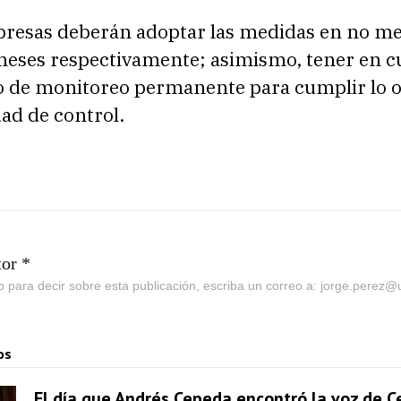
esas deberán adoptar las medidas en no m
 meses respectivamente; asimismo, tener en c
de monitoreo permanente para cumplir lo 
dad de control.
tor *
go para decir sobre esta publicación, escriba un correo a: jorge.perez
os
El día que Andrés Cepeda encontró la voz de Ce