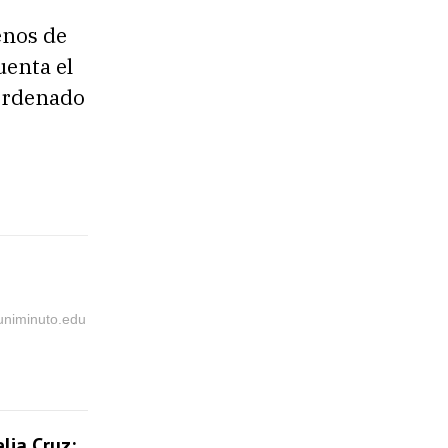
enos de
uenta el
ordenado
@uniminuto.edu
lia Cruz: