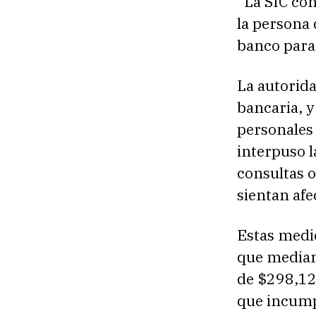
“La SIC con
la persona 
banco para
La autorid
bancaria, y
personales
interpuso l
consultas 
sientan afe
Estas medi
que median
de $298,121
que incumpl