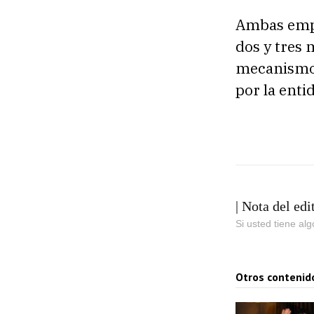
Ambas empr
dos y tres
mecanismo 
por la enti
| Nota del edi
Si usted tiene al
Otros contenid