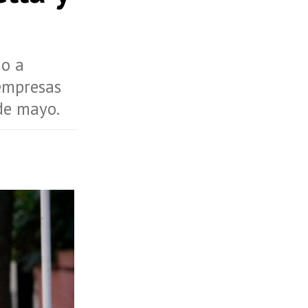
io a
empresas
de mayo.