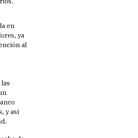
rios.
da en
ores, ya
ención al
 las
un
Banco
, y así
ad.