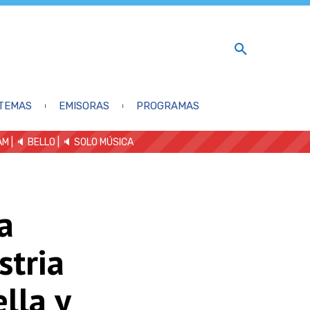
TEMAS
EMISORAS
PROGRAMAS
AM
| 🔈 BELLO
|
🔈 SOLO MÚSICA
a
stria
lla y