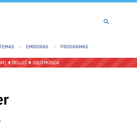
TEMAS
EMISORAS
PROGRAMAS
AM
| 🔈 BELLO
|
🔈 SOLO MÚSICA
er