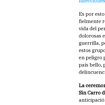
infecciones
Es por esto
fielmente r
vida del pe
dolorosas e
guerrilla, 
estos grup
en peligro
país bello
delincuenci
La ceremoni
Sin Carro 
anticipació