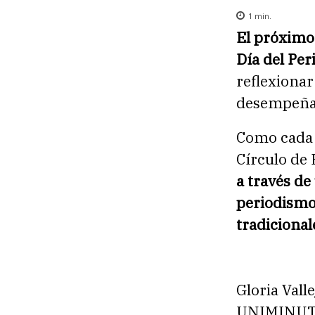
1
min.
El próximo
Día del Per
reflexionar
desempeñan
Como cada 
Círculo de 
a través de
periodismo 
tradicionale
Gloria Vall
UNIMINUTO 