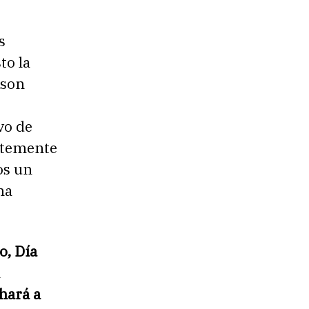
s
to la
 son
vo de
ntemente
os un
na
o, Día
n
hará a