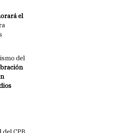
orará el
ra
s
ismo del
ebración
en
dios
 del CPB