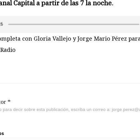
anal Capital a partir de las 7 la noche
.
ompleta con Gloria Vallejo y Jorge Mario Pérez par
Radio
tor *
go para decir sobre esta publicación, escriba un correo a: jorge.perez
os