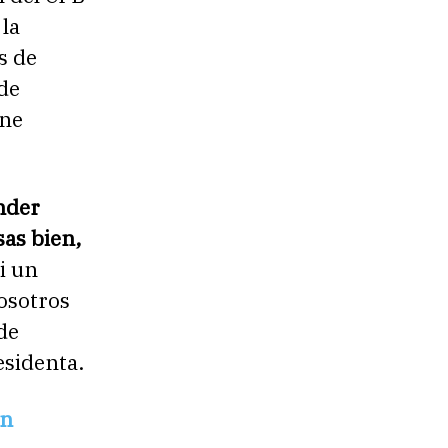
la
s de
 de
ene
nder
sas bien,
i un
osotros
de
esidenta.
on