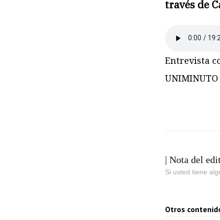
través de C
Entrevista c
UNIMINUTO 
| Nota del edi
Si usted tiene al
Otros contenid