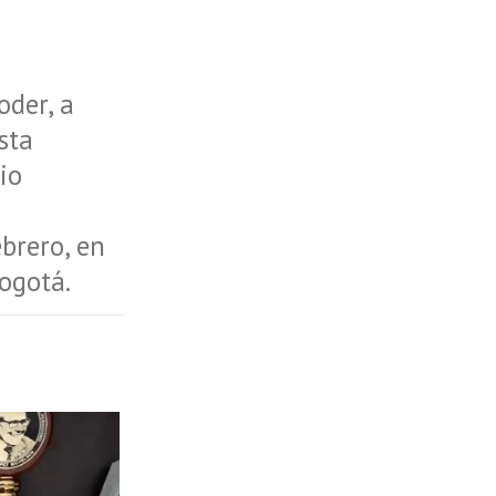
oder, a
sta
io
s
brero, en
ogotá.