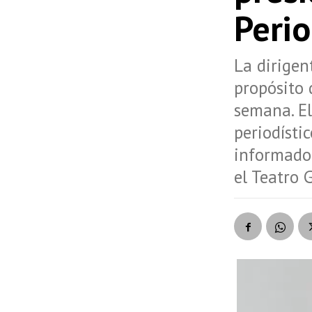
Peri
La dirigen
propósito 
semana. El
periodísti
informador
el Teatro 