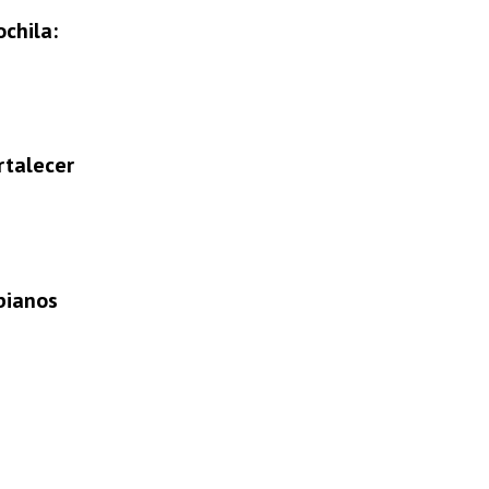
chila:
rtalecer
bianos