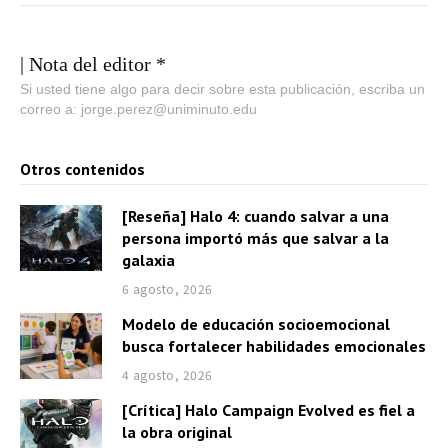
| Nota del editor *
Si usted tiene algo para decir sobre esta publicación, escriba un
correo a: jorge.perez@uniminuto.edu
Otros contenidos
[Reseña] Halo 4: cuando salvar a una
persona importó más que salvar a la
galaxia
6 agosto, 2026
Modelo de educación socioemocional
busca fortalecer habilidades emocionales
4 agosto, 2026
[Crítica] Halo Campaign Evolved es fiel a
la obra original