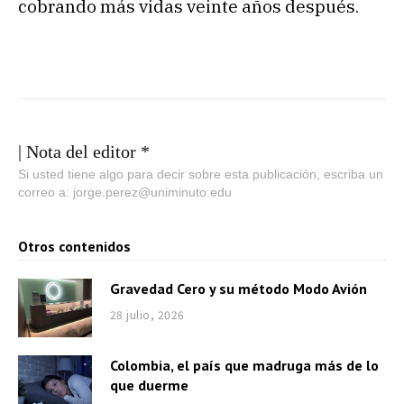
cobrando más vidas veinte años después.
| Nota del editor *
Si usted tiene algo para decir sobre esta publicación, escriba un
correo a: jorge.perez@uniminuto.edu
Otros contenidos
Gravedad Cero y su método Modo Avión
28 julio, 2026
Colombia, el país que madruga más de lo
que duerme