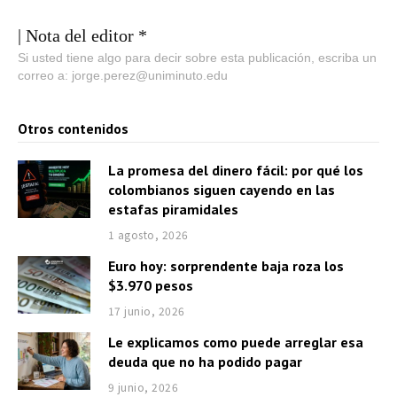
| Nota del editor *
Si usted tiene algo para decir sobre esta publicación, escriba un
correo a: jorge.perez@uniminuto.edu
Otros contenidos
La promesa del dinero fácil: por qué los
colombianos siguen cayendo en las
estafas piramidales
1 agosto, 2026
Euro hoy: sorprendente baja roza los
$3.970 pesos
17 junio, 2026
Le explicamos como puede arreglar esa
deuda que no ha podido pagar
9 junio, 2026