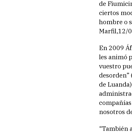
de Fiumici
ciertos mod
hombre o so
Marfil,12/
En 2009 Áfr
les animó p
vuestro pueb
desorden” 
de Luanda).
administrac
compañías 
nosotros 
“También a