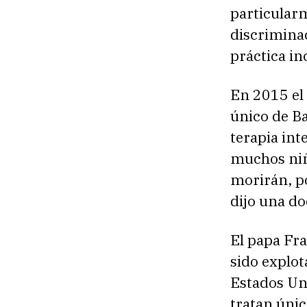
particular
discriminac
práctica inc
En 2015 el 
único de B
terapia int
muchos niñ
morirán, po
dijo una do
El papa Fra
sido explot
Estados Uni
tratan únic