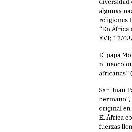
diversidad 
algunas nac
religiones 
“En África 
XVI; 17/03
El papa Mon
ni neocolon
africanas” 
San Juan P
hermano”, 
original en
El África 
fuerzas lle