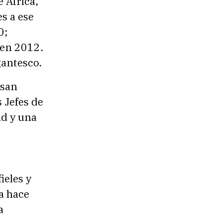
 África,
s a ese
0;
 en 2012.
gantesco.
 san
s Jefes de
ad y una
ieles y
a hace
a