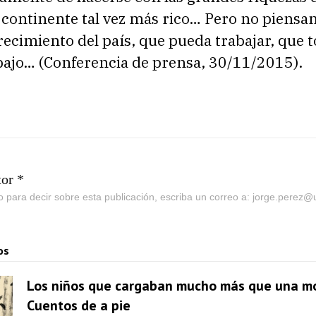
l continente tal vez más rico… Pero no piensa
recimiento del país, que pueda trabajar, que 
bajo… (Conferencia de prensa, 30/11/2015).
tor *
go para decir sobre esta publicación, escriba un correo a: jorge.perez
os
Los niños que cargaban mucho más que una mo
Cuentos de a pie