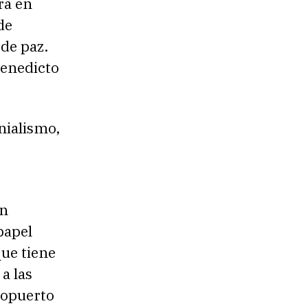
ra en
de
 de paz.
Benedicto
onialismo,
un
papel
que tiene
a las
eropuerto