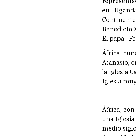
representad
en Uganda e
Continente 
Benedicto 
El papa Fra
África, cun
Atanasio, e
la Iglesia 
Iglesia muy
África, con
una Iglesia
medio sigl