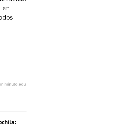
n en
todos
@uniminuto.edu
chila: