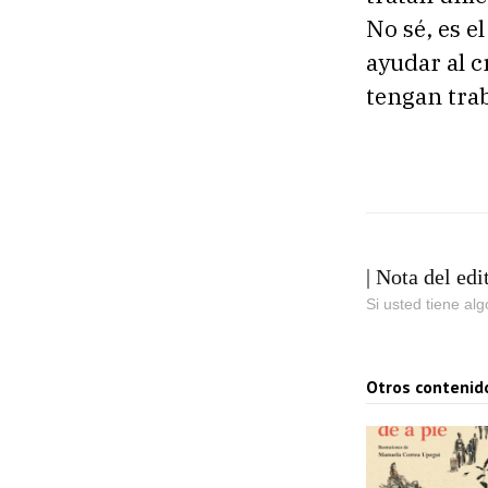
No sé, es e
ayudar al c
tengan tra
| Nota del edi
Si usted tiene al
Otros contenid