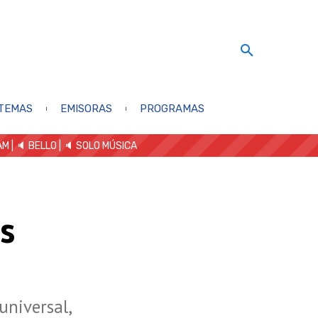
TEMAS
EMISORAS
PROGRAMAS
AM
| 🔈 BELLO
|
🔈 SOLO MÚSICA
os
universal,