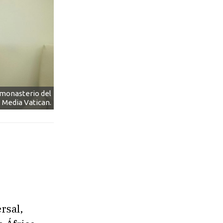
n monasterio del
 Media Vatican.
rsal,