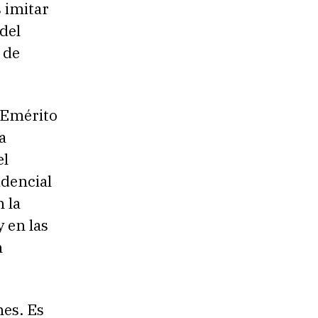
 imitar
del
 de
a Emérito
a
el
idencial
n la
 en las
n
nes. Es