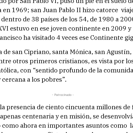
o por San Pablo VI, puso un pie en el suelo de
n 1969; san Juan Pablo II hizo catorce viaje
dentro de 38 países de los 54, de 1980 a 200
XVI estuvo en ese joven continente en 2009 y
ncisco ha visitado 4 veces ese Continente gi
a de san Cipriano, santa Mónica, san Agustín,
ntre otros primeros cristianos, es vista por lo
Católica, con “sentido profundo de la comunid
 cercana a los pobres”.
- Patrocinado -
 la presencia de ciento cincuenta millones de f
 apenas centenaria y en misión, se desenvolví
o como ahora en importantes asuntos como l