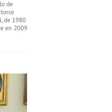
lo de
atorce
4, de 1980
te en 2009