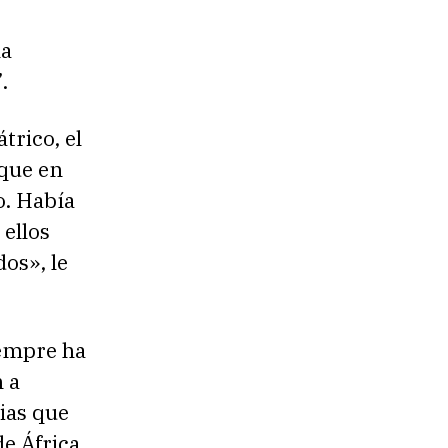
la
.
trico, el
que en
o. Había
ellos
os», le
iempre ha
n a
ias que
e África.