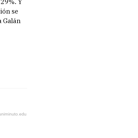
 29%. Y
ción se
a Galán
@uniminuto.edu