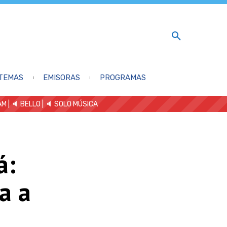
TEMAS
EMISORAS
PROGRAMAS
AM
| 🔈 BELLO
|
🔈 SOLO MÚSICA
á:
a a