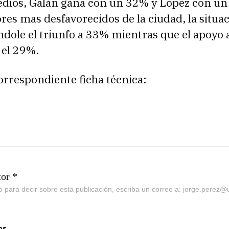
edios, Galán gana con un 32% y López con un
ores mas desfavorecidos de la ciudad, la situa
ndole el triunfo a 33% mientras que el apoyo 
 el 29%.
correspondiente ficha técnica:
tor *
go para decir sobre esta publicación, escriba un correo a: jorge.perez
os