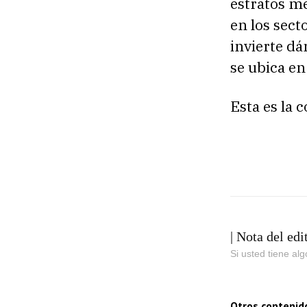
estratos m
en los sect
invierte dá
se ubica en
Esta es la 
| Nota del edi
Si usted tiene al
Otros contenid