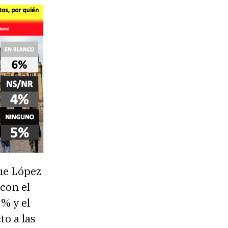
ue López
con el
% y el
to a las