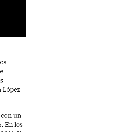
los
se
os
a López
a con un
. En los