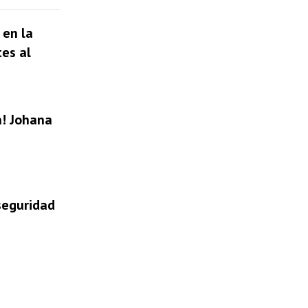
 en la
tes al
a! Johana
 seguridad