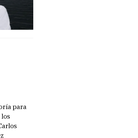
oría para
 los
Carlos
ez