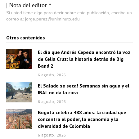
u
| Nota del editor *
c
Si usted tiene algo para decir sobre esta publicación, escriba un
correo a: jorge.perez@uniminuto.edu
t
o
Otros contenidos
r
d
El día que Andrés Cepeda encontró la voz
e
de Celia Cruz: la historia detrás de Big
a
Band 2
u
6 agosto, 2026
d
El Salado se seca! Semanas sin agua y el
i
IBAL no da la cara
o
6 agosto, 2026
Bogotá celebra 488 años: la ciudad que
concentra el poder, la economía y la
diversidad de Colombia
6 agosto, 2026