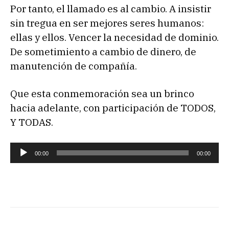
Por tanto, el llamado es al cambio. A insistir
sin tregua en ser mejores seres humanos:
ellas y ellos. Vencer la necesidad de dominio.
De sometimiento a cambio de dinero, de
manutención de compañía.
Que esta conmemoración sea un brinco
hacia adelante, con participación de TODOS,
Y TODAS.
R
00:00
00:00
e
p
r
o
d