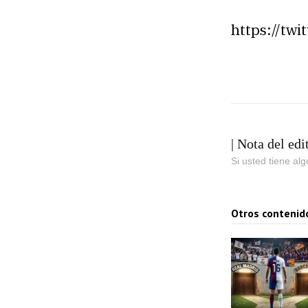
https://tw
| Nota del edi
Si usted tiene al
Otros contenid