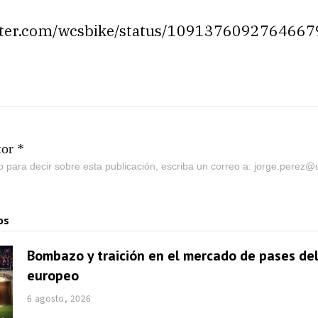
itter.com/wcsbike/status/109137609276466
tor *
go para decir sobre esta publicación, escriba un correo a: jorge.perez
os
Bombazo y traición en el mercado de pases del
europeo
6 agosto, 2026