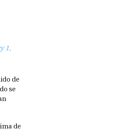
y 1,
uido de
ado se
uan
xima de