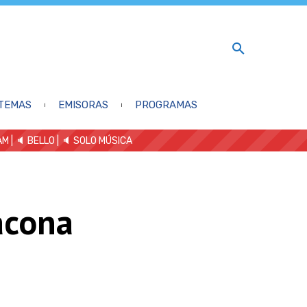
TEMAS
EMISORAS
PROGRAMAS
AM
| 🔈 BELLO
|
🔈 SOLO MÚSICA
acona