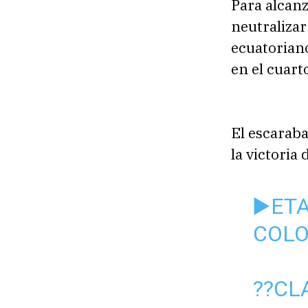
Para alcanz
neutralizar
ecuatorian
en el cuart
El escaraba
la victoria
▶️ET
COL
??CL