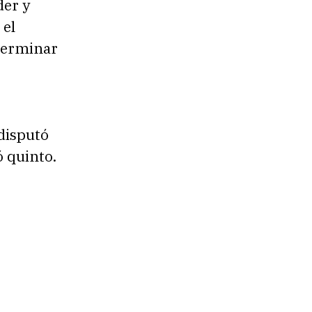
der y
 el
 terminar
disputó
ó quinto.