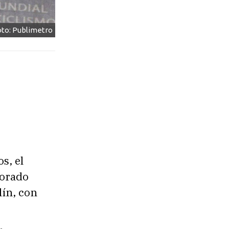
oto: Publimetro
s, el
lorado
lín, con