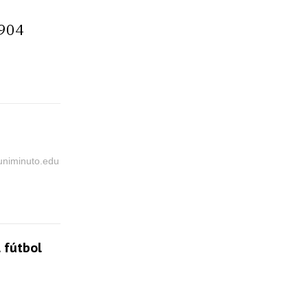
7904
@uniminuto.edu
 fútbol