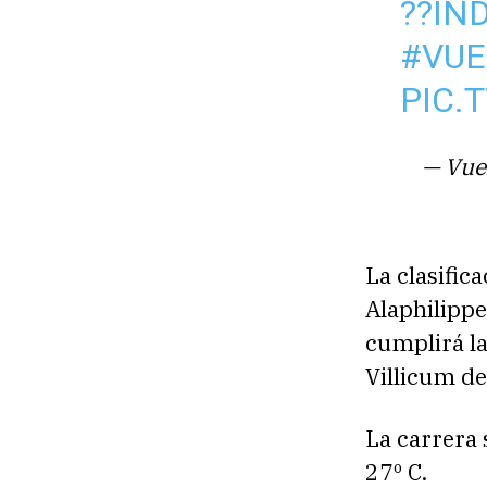
??IN
#VUE
PIC.
— Vue
La clasific
Alaphilippe
cumplirá la
Villicum de
La carrera
27º C.