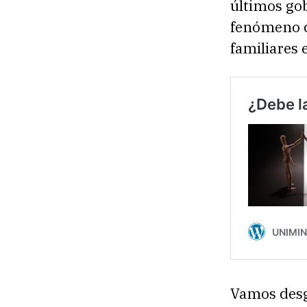
últimos go
fenómeno q
familiares 
Vamos desg