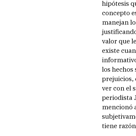
hipótesis q
concepto e
manejan lo
justificand
valor que l
existe cua
informativo
los hechos 
prejuicios,
ver con el 
periodista 
mencionó a
subjetivame
tiene razón