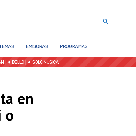
TEMAS
EMISORAS
PROGRAMAS
AM
| 🔈 BELLO
|
🔈 SOLO MÚSICA
ta en
i o