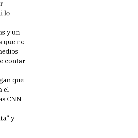
er
i lo
as y un
ca que no
medios
de contar
ngan que
a el
ias CNN
ta” y