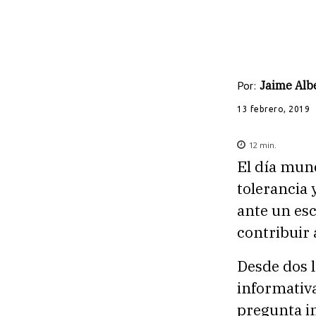
Por:
Jaime Albe
13 febrero, 2019
12
min.
El día mund
tolerancia 
ante un esc
contribuir 
Desde dos l
informativ
pregunta in