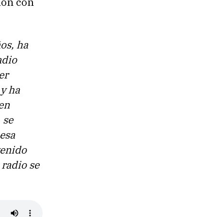
ión con
os, ha
adio
er
 y ha
en
 se
 esa
venido
 radio se