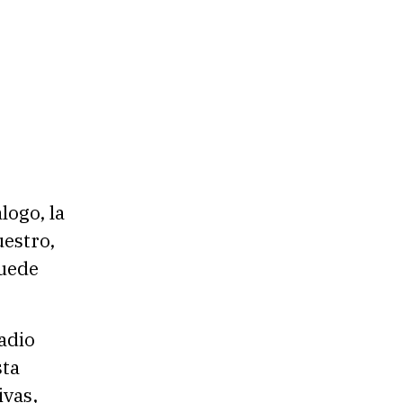
logo, la
uestro,
puede
adio
sta
ivas,