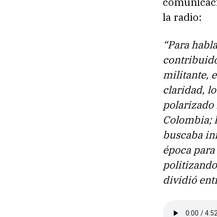
comunicació
la radio:
“Para habla
contribuido
militante, 
claridad, l
polarizado 
Colombia; h
buscaba inf
época para 
politizando
dividió ent