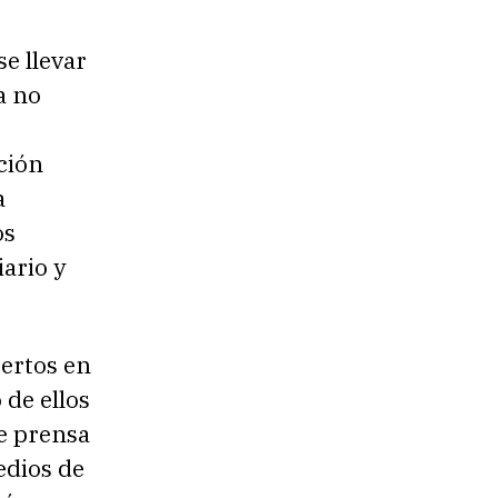
se llevar
a no
ación
a
os
iario y
pertos en
de ellos
de prensa
edios de