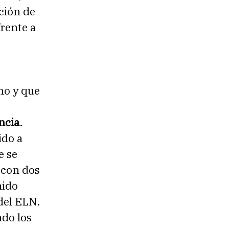
cción de
frente a
mo y que
ncia
.
ido a
e se
 con dos
nido
 del ELN.
ado los