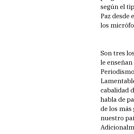
según el ti
Paz desde e
los micró
Son tres lo
le enseñan 
Periodism
Lamentable
cabalidad d
habla de p
de los más 
nuestro paí
Adicionalme