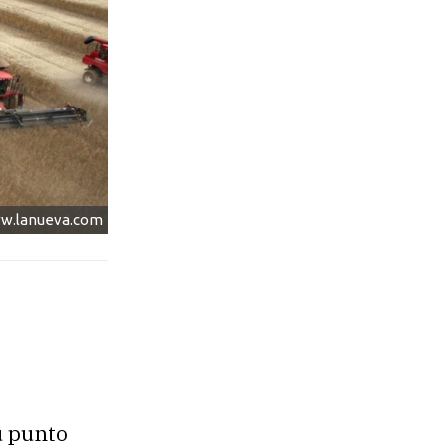
w.lanueva.com
u punto