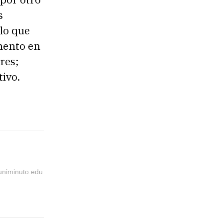
s
lo que
umento en
res;
ivo.
@uniminuto.edu