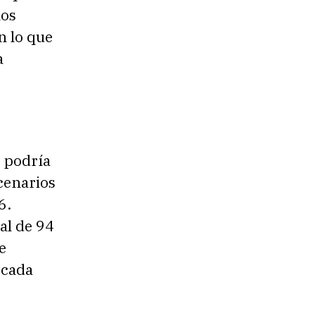
los
 lo que
a
 podría
cenarios
6.
al de 94
e
 cada