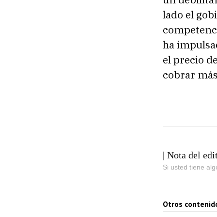
lado el gob
competencia
ha impulsad
el precio d
cobrar más 
| Nota del edi
Si usted tiene al
Otros contenid