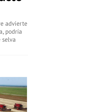
re advierte
a, podría
 selva