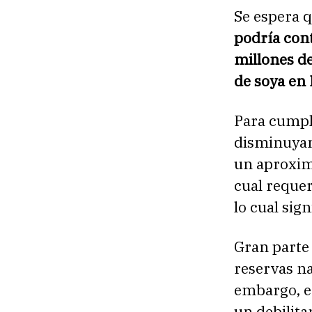
Se espera 
podría con
millones de
de soya en 
Para cumpli
disminuyan
un aproxima
cual requer
lo cual si
Gran parte
reservas na
embargo, e
un debilita