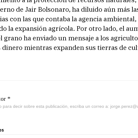
ierno de Jair Bolsonaro, ha diluido aún más la
s con las que contaba la agencia ambiental, 
o la expansión agrícola. Por otro lado, el a
el grano ha enviado un mensaje a los agriculto
dinero mientras expanden sus tierras de cult
tor *
go para decir sobre esta publicación, escriba un correo a: jorge.perez
os