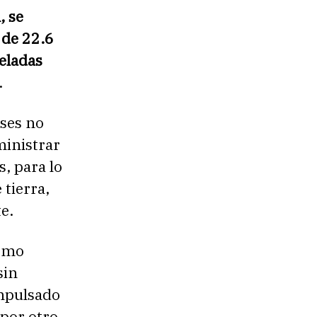
, se
 de 22.6
eladas
.
íses no
ministrar
, para lo
 tierra,
e.
como
sin
impulsado
 por otro