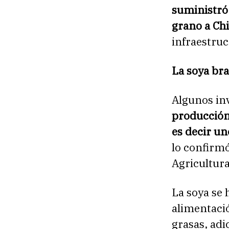
suministró
grano a Ch
infraestru
La soya bra
Algunos in
producción
es decir u
lo confirmó
Agricultura
La soya se 
alimentació
grasas, adic