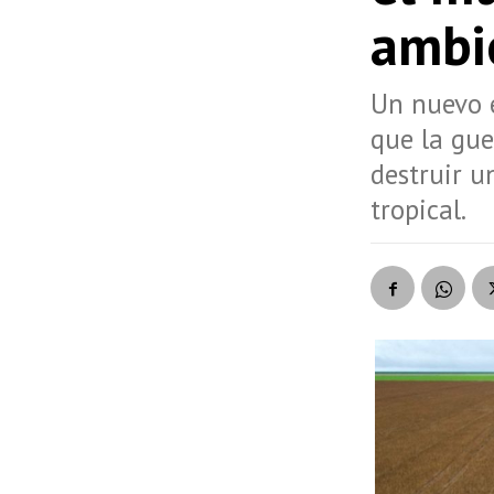
ambi
Un nuevo e
que la gue
destruir u
tropical.