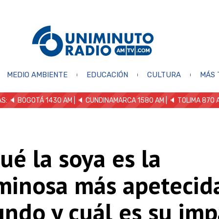
MEDIO AMBIENTE
EDUCACIÓN
CULTURA
MÁS 
S: 🔈
BOGOTÁ 1430 AM
| 🔈 CUNDINAMARCA 1580 AM
| 🔈 TOLIMA 870 
ué la soya es la
minosa más apetecid
ndo y cuál es su imp