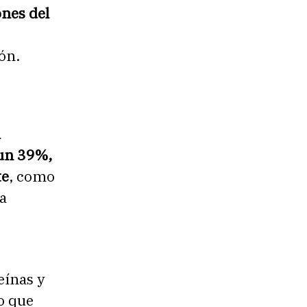
nes del
ón.
a
 un 39%,
te
, como
a
eínas y
lo que