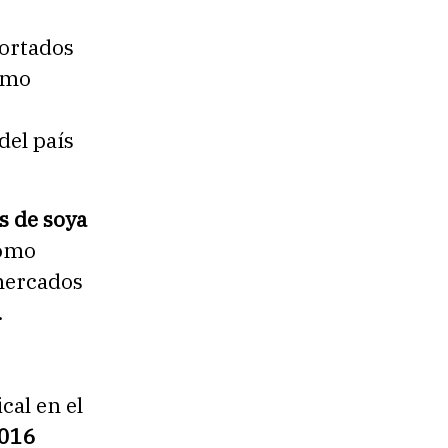
portados
Como
del país
s de soya
Como
 mercados
.
cal en el
2016