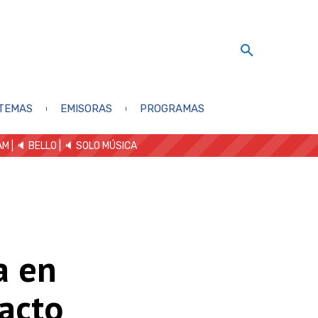
TEMAS
EMISORAS
PROGRAMAS
AM
| 🔈 BELLO
|
🔈 SOLO MÚSICA
a en
acto