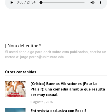
| Nota del editor *
Si usted tiene algo para decir sobre esta publicación, escriba un
correo a: jorge.perez@uniminuto.edu
Otros contenidos
[Crítica] Buenas Vibraciones (Pour Le
Plaisir): una comedia amable que resulta
ser muy casual
6 agosto, 2026
Entrevista exclusiva con Rossif