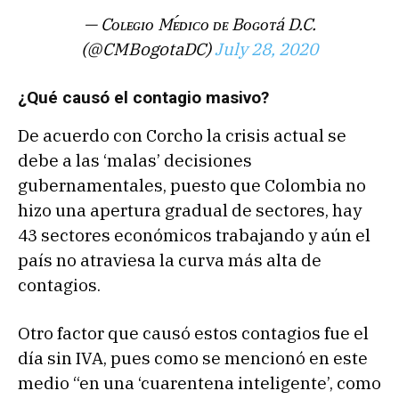
— Cᴏʟᴇɢɪᴏ Mᴇ́ᴅɪᴄᴏ ᴅᴇ Bᴏɢᴏᴛá D.C.
(@CMBogotaDC)
July 28, 2020
¿Qué causó el contagio masivo?
De acuerdo con Corcho la crisis actual se
debe a las ‘malas’ decisiones
gubernamentales, puesto que Colombia no
hizo una apertura gradual de sectores, hay
43 sectores económicos trabajando y aún el
país no atraviesa la curva más alta de
contagios.
Otro factor que causó estos contagios fue el
día sin IVA, pues como se mencionó en este
medio “en una ‘cuarentena inteligente’, como