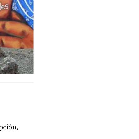
pción,