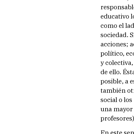
responsable
educativo l
como el lad
sociedad. S
acciones; a
político, e
y colectiva
de ello. És
posible, a 
también otr
social o lo
una mayor 
profesores)
En este sen