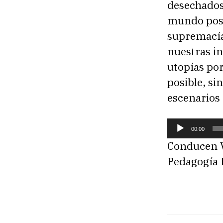
desechados 
mundo posi
supremacía
nuestras in
utopías por
posible, si
escenarios 
R
00:00
e
Conducen Ví
p
Pedagogía I
r
o
d
u