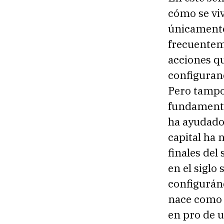
cómo se vi
únicamente
frecuentem
acciones qu
configurand
Pero tampo
fundamental
ha ayudado 
capital ha 
finales del 
en el siglo
configuránd
nace como 
en pro de u