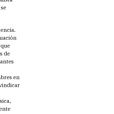
 se
tencia.
tuación
 que
s de
iantes
mbres en
vindicar
sica,
mente