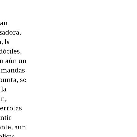
han
zadora,
, la
dóciles,
an aún un
demandas
punta, se
 la
ón,
derrotas
ntir
ente, aun
lista