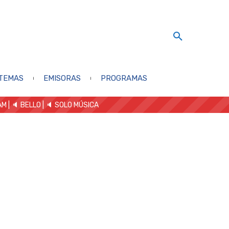
TEMAS
EMISORAS
PROGRAMAS
AM
| 🔈 BELLO
|
🔈 SOLO MÚSICA