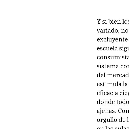
Y si bien l
variado, n
excluyente
escuela sig
consumistas
sistema co
del mercado
estimula la
eficacia ci
donde todo 
ajenas. Com
orgullo de
en las aula