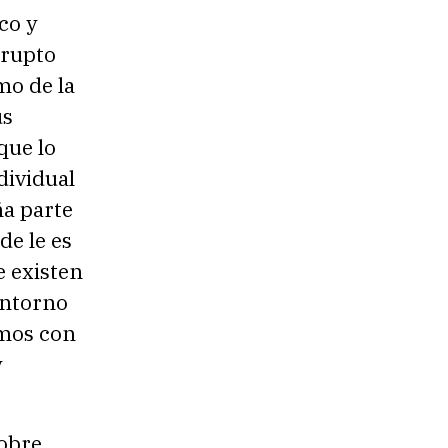
co y
rrupto
mo de la
us
que lo
ndividual
ña parte
de le es
e existen
entorno
imos con
y
sobre