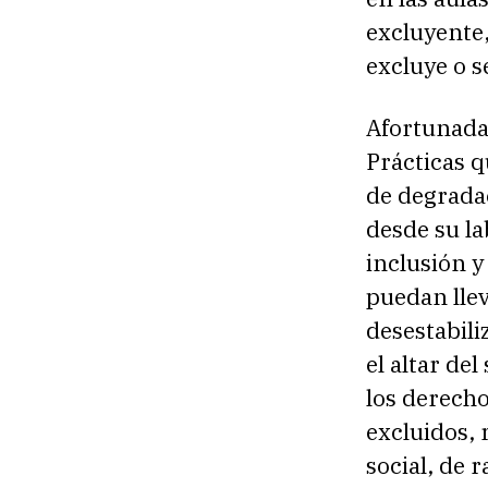
excluyente,
excluye o s
Afortunadam
Prácticas q
de degrada
desde su la
inclusión 
puedan lle
desestabili
el altar de
los derecho
excluidos, 
social, de 