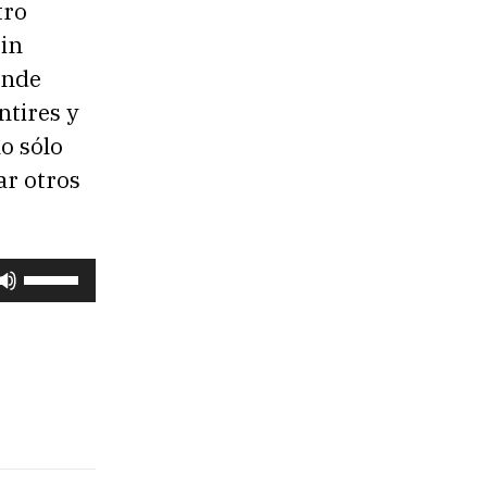
tro
in
onde
ntires y
o sólo
ar otros
U
t
i
l
i
z
a