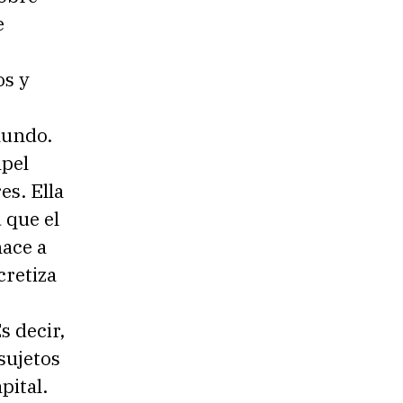
e
os y
mundo.
apel
es. Ella
 que el
nace a
cretiza
s decir,
sujetos
pital.