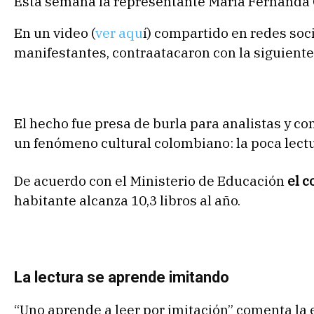
Esta semana la representante María Fernanda 
En un video (
ver aqu
í) compartido en redes soc
manifestantes, contraatacaron con la siguiente
El hecho fue presa de burla para analistas y co
un fenómeno cultural colombiano: la poca lectu
De acuerdo con el Ministerio de Educación
el c
habitante alcanza 10,3 libros al año.
La lectura se aprende imitando
“Uno aprende a leer por imitación” comenta la