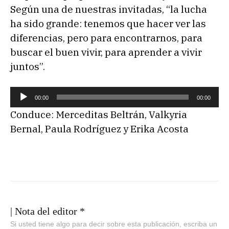
Según una de nuestras invitadas, “la lucha
ha sido grande: tenemos que hacer ver las
diferencias, pero para encontrarnos, para
buscar el buen vivir, para aprender a vivir
juntos”.
R
00:00
00:00
e
Conduce: Merceditas Beltrán, Valkyria
p
Bernal, Paula Rodríguez y Erika Acosta
r
o
d
u
c
t
| Nota del editor *
o
Si usted tiene algo para decir sobre esta publicación, escriba un