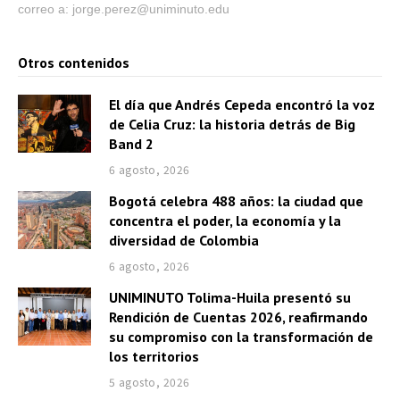
correo a: jorge.perez@uniminuto.edu
r
d
e
Otros contenidos
a
El día que Andrés Cepeda encontró la voz
u
de Celia Cruz: la historia detrás de Big
d
Band 2
i
6 agosto, 2026
o
Bogotá celebra 488 años: la ciudad que
concentra el poder, la economía y la
diversidad de Colombia
6 agosto, 2026
UNIMINUTO Tolima-Huila presentó su
Rendición de Cuentas 2026, reafirmando
su compromiso con la transformación de
los territorios
5 agosto, 2026