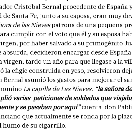
ador Cristóbal Bernal procedente de España y
d de Santa Fe, junto a su esposa, eran muy de
ora de las Nieves
patrona de una pequeña pr
ara cumplir con el voto que él y su esposa ha
virgen, por haber salvado a su primogénito J
 absurda, decidieron encargar desde España
a virgen, tardo un año para que llegase a la vil
ó la efigie construida en yeso, resolvieron deja
 Bernal asumió los gastos para mejorar el sa
denomino
La capilla de Las Nieves. “
la señora de
lió varias peticiones de soldados que viajab
ente y se pasaban por aquí”
cuenta
don Pabli
nciano que actualmente se ronda por la plazo
 humo de su cigarrillo.