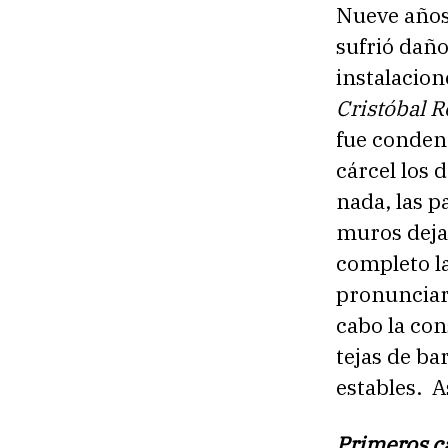
Nueve años
sufrió dañ
instalacion
Cristóbal 
fue conden
cárcel los 
nada, las p
muros dejab
completo la
pronunciar,
cabo la con
tejas de b
estables. A
Primeros ca