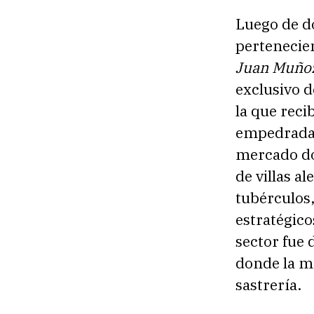
Luego de do
pertenecie
Juan Muñoz
exclusivo d
la que rec
empedrada 
mercado do
de villas al
tubérculos,
estratégicos
sector fue
donde la ma
sastrería.