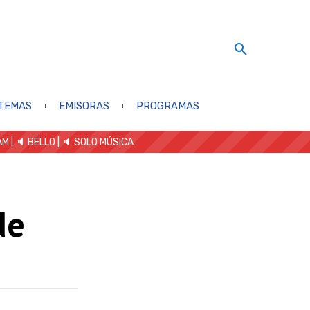
TEMAS
EMISORAS
PROGRAMAS
AM
| 🔈 BELLO
|
🔈 SOLO MÚSICA
de