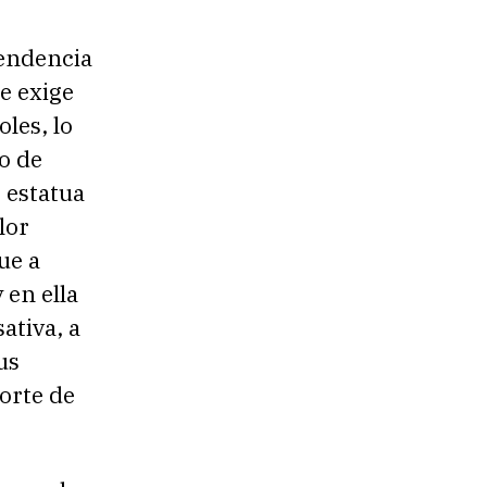
pendencia
e exige
oles, lo
o de
 estatua
lor
ue a
 en ella
ativa, a
us
corte de