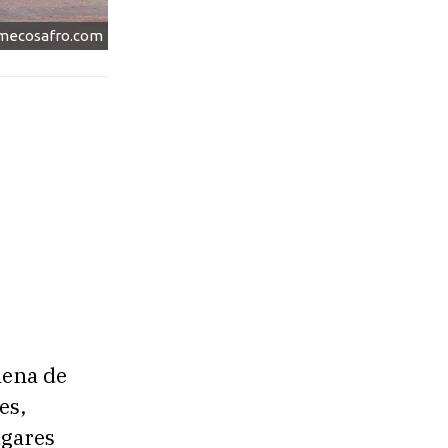
mecosafro.com
lena de
es,
ugares