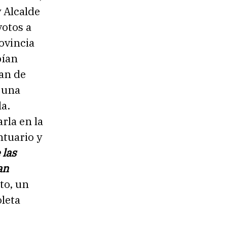
 Alcalde
votos a
ovincia
bían
uan de
 una
la.
rla en la
ntuario y
 las
an
to, un
leta