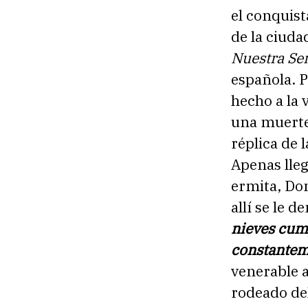
el conquist
de la ciuda
Nuestra Señ
española. P
hecho a la 
una muerte
réplica de l
Apenas lleg
ermita, Don
allí se le 
nieves cump
constantem
venerable a
rodeado del