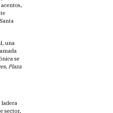
e acentos,
te
 Santa
al, una
llamada
ónica se
ves
,
Plaza
 ladera
e sector,