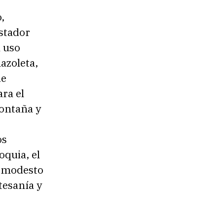
,
istador
 uso
lazoleta,
ue
ra el
ontaña y
os
oquia, el
o modesto
tesanía y