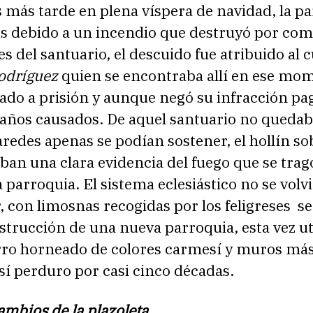
 más tarde en plena víspera de navidad, la p
os debido a un incendio que destruyó por com
es del santuario, el descuido fue atribuido al 
Rodríguez
quien se encontraba allí en ese mo
ado a prisión y aunque negó su infracción pa
daños causados. De aquel santuario no quedab
aredes apenas se podían sostener, el hollín so
an una clara evidencia del fuego que se trag
 parroquia. El sistema eclesiástico no se volvi
 con limosnas recogidas por los feligreses se 
strucción de una nueva parroquia, esta vez ut
arro horneado de colores carmesí y muros má
sí perduro por casi cinco décadas.
mbios de la plazoleta