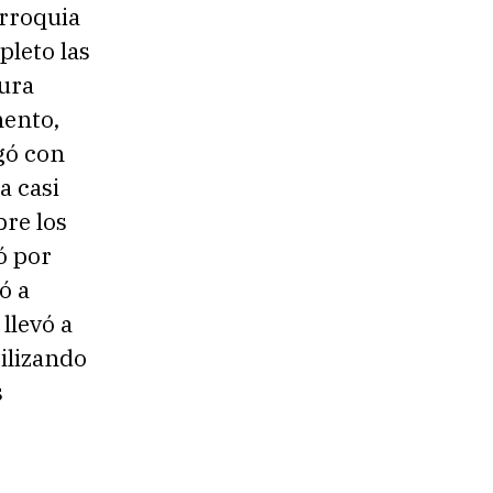
arroquia
pleto las
cura
mento,
gó con
a casi
bre los
ó por
ó a
llevó a
ilizando
s